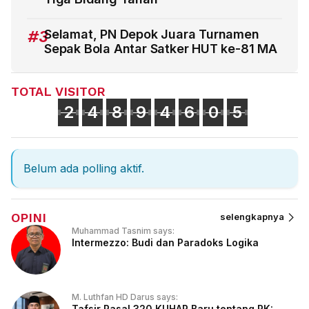
#3
Selamat, PN Depok Juara Turnamen
Sepak Bola Antar Satker HUT ke-81 MA
TOTAL VISITOR
2
4
8
9
4
6
0
5
Belum ada polling aktif.
OPINI
selengkapnya
Muhammad Tasnim says:
Intermezzo: Budi dan Paradoks Logika
M. Luthfan HD Darus says:
Tafsir Pasal 320 KUHAP Baru tentang PK: