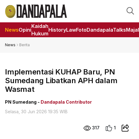
Kaidah
News
Opini
HistoryLaw
Foto
DandapalaTalks
Maja
Hukum
News
Berita
Implementasi KUHAP Baru, PN
Sumedang Libatkan APH dalam
Wasmat
PN Sumedang -
Dandapala Contributor
Selasa, 30 Jun 2026 19:35 WIB
317
1