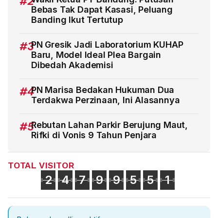
#2
Bebas Tak Dapat Kasasi, Peluang
Banding Ikut Tertutup
#3
PN Gresik Jadi Laboratorium KUHAP
Baru, Model Ideal Plea Bargain
Dibedah Akademisi
#4
PN Marisa Bedakan Hukuman Dua
Terdakwa Perzinaan, Ini Alasannya
#5
Rebutan Lahan Parkir Berujung Maut,
Rifki di Vonis 9 Tahun Penjara
TOTAL VISITOR
2
4
7
9
9
5
5
1