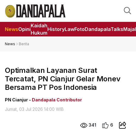
Kaidah
News
Opini
HistoryLaw
Foto
DandapalaTalks
Maja
Hukum
News
Berita
Optimalkan Layanan Surat
Tercatat, PN Cianjur Gelar Monev
Bersama PT Pos Indonesia
PN Cianjur -
Dandapala Contributor
Jumat, 03 Jul 2026 14:00 WIB
341
6