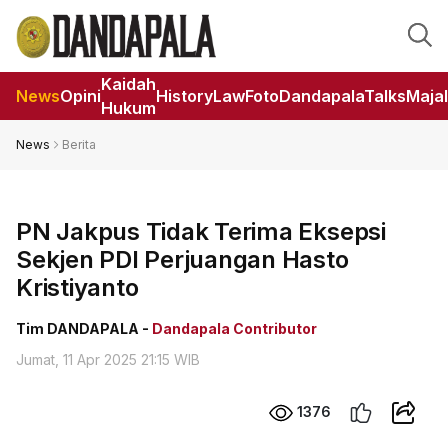
Kaidah
News
Opini
HistoryLaw
Foto
DandapalaTalks
Maja
Hukum
News
Berita
PN Jakpus Tidak Terima Eksepsi
Sekjen PDI Perjuangan Hasto
Kristiyanto
Tim DANDAPALA -
Dandapala Contributor
Jumat, 11 Apr 2025 21:15 WIB
1376