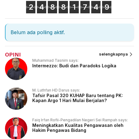
2
4
8
8
1
7
4
9
Belum ada polling aktif.
OPINI
selengkapnya
Muhammad Tasnim says:
Intermezzo: Budi dan Paradoks Logika
M. Luthfan HD Darus says:
Tafsir Pasal 320 KUHAP Baru tentang PK:
Kapan Argo 1 Hari Mulai Berjalan?
Faiq Irfan Rofii-Pengadilan Negeri Sei Rampah says:
Meningkatkan Kualitas Pengawasan oleh
Hakim Pengawas Bidang