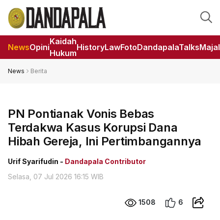
Kaidah
News
Opini
HistoryLaw
Foto
DandapalaTalks
Maja
Hukum
News
Berita
PN Pontianak Vonis Bebas
Terdakwa Kasus Korupsi Dana
Hibah Gereja, Ini Pertimbangannya
Urif Syarifudin -
Dandapala Contributor
Selasa, 07 Jul 2026 16:15 WIB
1508
6