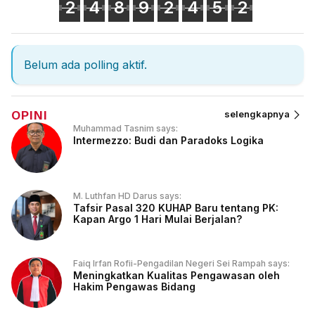
2
4
8
9
2
4
5
2
Belum ada polling aktif.
OPINI
selengkapnya
Muhammad Tasnim says:
Intermezzo: Budi dan Paradoks Logika
M. Luthfan HD Darus says:
Tafsir Pasal 320 KUHAP Baru tentang PK:
Kapan Argo 1 Hari Mulai Berjalan?
Faiq Irfan Rofii-Pengadilan Negeri Sei Rampah says:
Meningkatkan Kualitas Pengawasan oleh
Hakim Pengawas Bidang