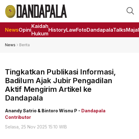
Kaidah
News
Opini
HistoryLaw
Foto
DandapalaTalks
Maja
Hukum
News
Berita
Tingkatkan Publikasi Informasi,
Badilum Ajak Jubir Pengadilan
Aktif Mengirim Artikel ke
Dandapala
Anandy Satrio & Bintoro Wisnu P -
Dandapala
Contributor
Selasa, 25 Nov 2025 15:10 WIB