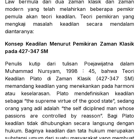
Law
bermula dari dua zaman klasik dan zaman
modern yang telah melahirkan beberapa pemikir
pemula akan teori keadilan. Teori pemikiran yang
mengkaji masalah keadilan secara mendalam
diantaranya:
Konsep Keadilan Menurut Pemikiran Zaman Klasik
pada 427-347 SM
Penulis kutip dari tulisan Poejawijatna dalam
Muhammad Nursyam, 1998 : 45, bahwa Teori
Keadilan Plato di Zaman Klasik (
427-347 SM
)
memandang keadilan yang menekankan pada harmoni
atau keselarasan.
Plato mendefinisikan keadilan
sebagai “
the supreme virtue of the good state”, sedang
orang yang adil adalah “the self diciplined man whose
passions are controlled by reasson
”. Bagi Plato
keadilan tidak dihubungkan secara langsung dengan
hukum. Baginya keadilan dan tata hukum merupakan
substansi umum dari suatu masyarakat yang membuat