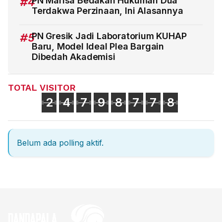
#4
PN Marisa Bedakan Hukuman Dua
Terdakwa Perzinaan, Ini Alasannya
#5
PN Gresik Jadi Laboratorium KUHAP
Baru, Model Ideal Plea Bargain
Dibedah Akademisi
TOTAL VISITOR
2
4
7
9
8
7
7
8
Belum ada polling aktif.