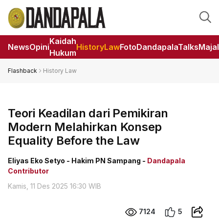
Kaidah
News
Opini
HistoryLaw
Foto
DandapalaTalks
Maja
Hukum
Flashback
History Law
Teori Keadilan dari Pemikiran
Modern Melahirkan Konsep
Equality Before the Law
Eliyas Eko Setyo - Hakim PN Sampang -
Dandapala
Contributor
Kamis, 11 Des 2025 16:30 WIB
7124
5