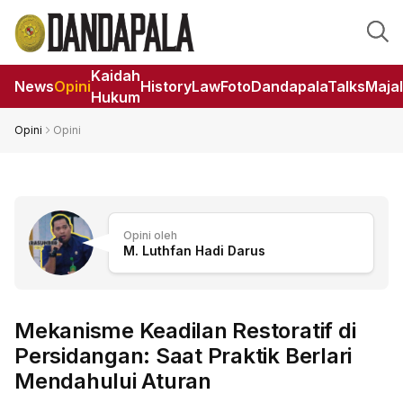
Kaidah
News
Opini
HistoryLaw
Foto
DandapalaTalks
Maja
Hukum
Opini
Opini
Opini oleh
M. Luthfan Hadi Darus
Mekanisme Keadilan Restoratif di
Persidangan: Saat Praktik Berlari
Mendahului Aturan