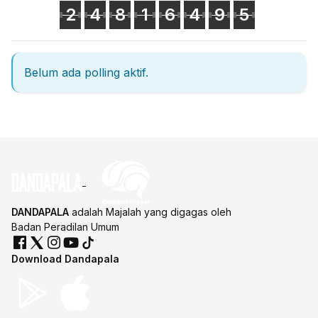
2
4
8
1
6
4
9
5
Belum ada polling aktif.
DANDAPALA
adalah Majalah yang digagas oleh
Badan Peradilan Umum
Download Dandapala