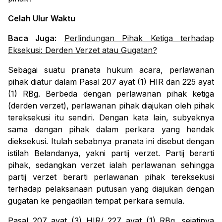
Celah Ulur Waktu
Baca Juga:
Perlindungan Pihak Ketiga terhadap
Eksekusi: Derden Verzet atau Gugatan?
Sebagai suatu pranata hukum acara, perlawanan
pihak diatur dalam Pasal 207 ayat (1) HIR dan 225 ayat
(1) RBg. Berbeda dengan perlawanan pihak ketiga
(
derden verzet
), perlawanan pihak diajukan oleh pihak
tereksekusi itu sendiri. Dengan kata lain, subyeknya
sama dengan pihak dalam perkara yang hendak
dieksekusi. Itulah sebabnya pranata ini disebut dengan
istilah Belandanya, yakni
partij verzet
.
Partij
berarti
pihak, sedangkan
verzet
ialah perlawanan sehingga
partij verzet
berarti perlawanan pihak tereksekusi
terhadap pelaksanaan putusan yang diajukan dengan
gugatan ke pengadilan tempat perkara semula.
Pasal 207 ayat (3) HIR/ 227 ayat (1) RBg, sejatinya