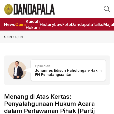
Kaidah
News
Opini
HistoryLaw
Foto
DandapalaTalks
Maja
Hukum
Opini
Opini
Opini oleh
Johannes Edison Haholongan-Hakim
PN Pematangsiantar.
Menang di Atas Kertas:
Penyalahgunaan Hukum Acara
dalam Perlawanan Pihak (Partij