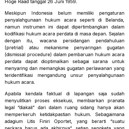
Hoge Raad
tanggal 26 Juni 1959.
Meskipun Indonesia belum memiliki pengaturan
penyalahgunaan hukum acara seperti di Belanda,
namun instrumen ini dapat dipertimbangkan dalam
kodifikasi hukum acara perdata di masa depan. Sejalan
dengan itu, wacana persidangan pendahuluan
(
pretrial
) atau mekanisme penyaringan gugatan
(
dismissal procedure
) dalam pembaruan hukum acara
perdata dapat dioptimalkan sebagai sarana untuk
menyaring dan memangkas gugatan perlawanan yang
teridentifikasi mengandung unsur penyalahgunaan
hukum acara.
Apabila kendala faktual di lapangan saja sudah
menyulitkan proses eksekusi, membiarkan pranata
legal “diakali” dari dalam ruang sidang hanya akan
memperkeruh ketidakpastian hukum. Sebagaimana
adagium
Litis Finiri Oportet
, yang berarti “
suatu
perkara harus ada akhirnya
”, setiap sengketa yang