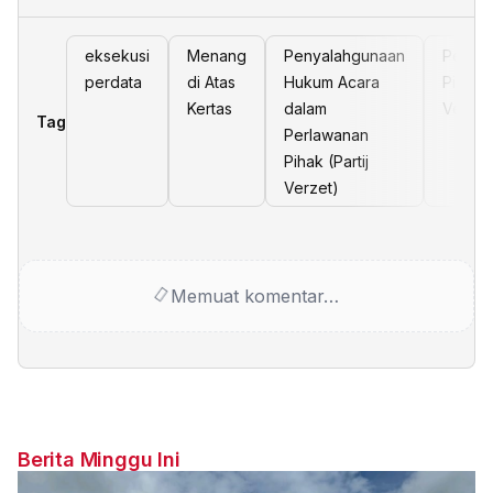
eksekusi
Menang
Penyalahgunaan
Perla
perdata
di Atas
Hukum Acara
Pihak (
Kertas
dalam
Verzet
Tag
Perlawanan
Pihak (Partij
Verzet)
Memuat komentar…
Berita Minggu Ini