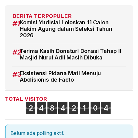
BERITA TERPOPULER
#1
Komisi Yudisial Loloskan 11 Calon
Hakim Agung dalam Seleksi Tahun
2026
#2
Terima Kasih Donatur! Donasi Tahap II
Masjid Nurul Adli Masih Dibuka
#3
Eksistensi Pidana Mati Menuju
Abolisionis de Facto
TOTAL VISITOR
2
4
8
4
2
1
0
4
Belum ada polling aktif.