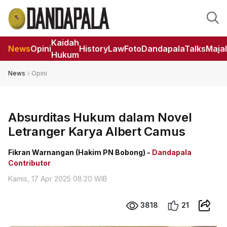
Kaidah
News
Opini
HistoryLaw
Foto
DandapalaTalks
Maja
Hukum
News
Opini
Absurditas Hukum dalam Novel
Letranger Karya Albert Camus
Fikran Warnangan (Hakim PN Bobong) -
Dandapala
Contributor
Kamis, 17 Apr 2025 08:20 WIB
3818
21