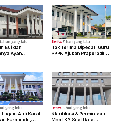
tahun yang lalu
7 hari yang lalu
Berita
|
n Bui dan
Tak Terima Dipecat, Guru
anya Ayah
PPPK Ajukan Praperadilan
osa Anak
di PN Bale Bandung
g Sejak Kelas 6 SD
ari yang lalu
3 hari yang lalu
Berita
|
n Logam Anti Karat
Klarifikasi & Permintaan
an Suramadu,
Maaf KY Soal Data
laku Divonis 7
Dugaan Pelanggaran 121