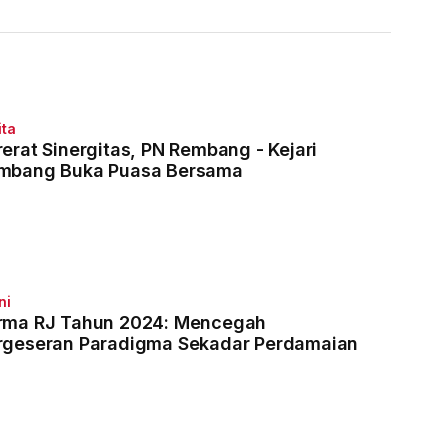
Penjara
Hakim
ita
rerat Sinergitas, PN Rembang - Kejari
mbang Buka Puasa Bersama
ni
rma RJ Tahun 2024: Mencegah
rgeseran Paradigma Sekadar Perdamaian