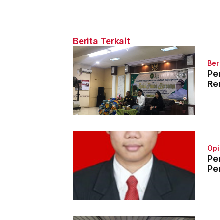
Muda Limbong
Tahun 
Berita Terkait
Ber
Pe
Re
Opi
Pe
Pe