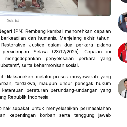
Dok. ist
Negeri (PN) Rembang kembali menorehkan capaian
berkeadilan dan humanis. Menjelang akhir tahun,
estorative Justice dalam dua perkara pidana
 persidangan Selasa (23/12/2025). Capaian ini
 mengedepankan penyelesaian perkara yang
ubstantif, serta keharmonisan sosial.
but dilaksanakan melalui proses musyawarah yang
k korban, terdakwa, maupun unsur penegak hukum
a ketentuan peraturan perundang-undangan yang
g Republik Indonesia.
pihak sepakat untuk menyelesaikan permasalahan
an kepentingan korban serta tanggung jawab