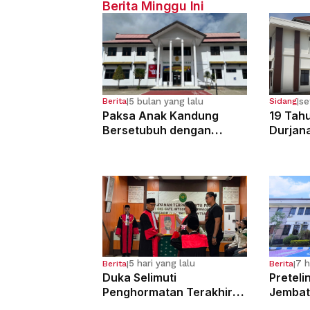
Berita Minggu Ini
5 bulan yang lalu
se
Berita
|
Sidang
|
Paksa Anak Kandung
19 Tahu
Bersetubuh dengan
Durjan
Kekasihnya, Ibu Ini Dibui
Pemerk
13 Tahun
Kandun
5 hari yang lalu
7 h
Berita
|
Berita
|
Duka Selimuti
Preteli
Penghormatan Terakhir
Jembat
Hakim Tinggi Tarigan
Para Pe