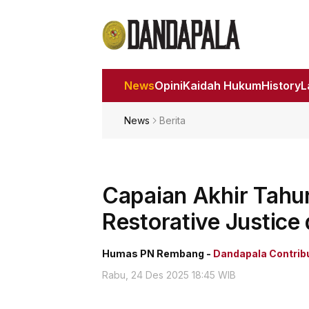
News
Opini
Kaidah Hukum
History
News
Berita
Capaian Akhir Tah
Restorative Justice 
Humas PN Rembang -
Dandapala Contrib
Rabu, 24 Des 2025 18:45 WIB