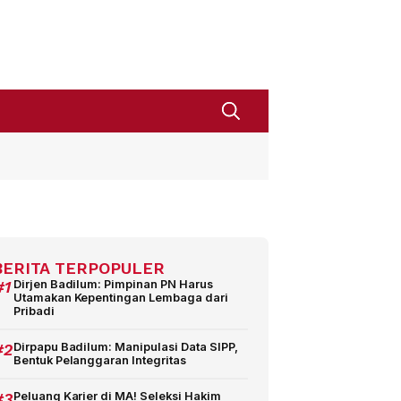
BERITA TERPOPULER
#1
Dirjen Badilum: Pimpinan PN Harus
Utamakan Kepentingan Lembaga dari
Pribadi
#2
Dirpapu Badilum: Manipulasi Data SIPP,
Bentuk Pelanggaran Integritas
#3
Peluang Karier di MA! Seleksi Hakim