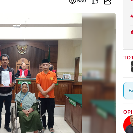
689
TOT
Be
OPI