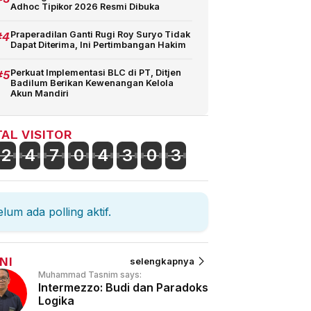
Adhoc Tipikor 2026 Resmi Dibuka
#4
Praperadilan Ganti Rugi Roy Suryo Tidak
Dapat Diterima, Ini Pertimbangan Hakim
#5
Perkuat Implementasi BLC di PT, Ditjen
Badilum Berikan Kewenangan Kelola
Akun Mandiri
AL VISITOR
2
4
7
0
4
3
0
3
lum ada polling aktif.
NI
selengkapnya
Muhammad Tasnim says:
Intermezzo: Budi dan Paradoks
Logika