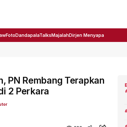
Law
Foto
DandapalaTalks
Majalah
Dirjen Menyapa
un, PN Rembang Terapkan
di 2 Perkara
utor