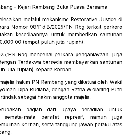
embang - Kejari Rembang Buka Puasa Bersama
lesaikan melalui mekanisme Restorative Justice di
kara Nomor 98/Pid.B/2025/PN Rbg terkait perkara
atakan kesediaannya untuk memberikan santunan
.000,00 (empat puluh juta rupiah).
2025/PN Rbg mengenai perkara penganiayaan, juga
if, dengan Terdakwa bersedia membayarkan santunan
h juta rupiah) kepada korban.
 majelis hakim PN Rembang yang diketuai oleh Wakil
yoman Dipa Rudiana, dengan Ratna Widianing Putri
rtindak sebagai hakim anggota majelis.
erupakan bagian dari upaya peradilan untuk
 semata-mata bersifat represif, namun juga
ulihan korban, serta tanggung jawab pelaku atas
bang.