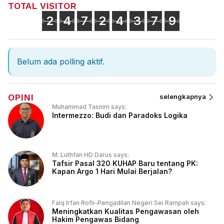
TOTAL VISITOR
2
4
7
2
4
3
7
9
Belum ada polling aktif.
OPINI
selengkapnya
Muhammad Tasnim says:
Intermezzo: Budi dan Paradoks Logika
M. Luthfan HD Darus says:
Tafsir Pasal 320 KUHAP Baru tentang PK:
Kapan Argo 1 Hari Mulai Berjalan?
Faiq Irfan Rofii-Pengadilan Negeri Sei Rampah says:
Meningkatkan Kualitas Pengawasan oleh
Hakim Pengawas Bidang