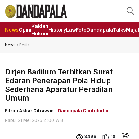
Kaidah
News
Opini
HistoryLaw
Foto
DandapalaTalks
Maja
Hukum
News
Berita
Dirjen Badilum Terbitkan Surat
Edaran Penerapan Pola Hidup
Sederhana Aparatur Peradilan
Umum
Fitrah Akbar Citrawan -
Dandapala Contributor
Rabu, 21 Mei 2025 21:00 WIB
3496
18