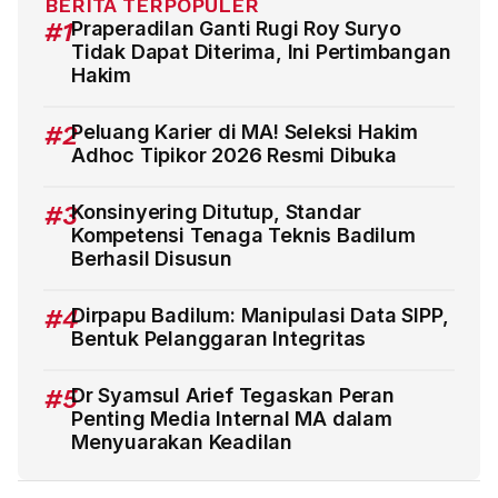
BERITA TERPOPULER
#1
Praperadilan Ganti Rugi Roy Suryo
Tidak Dapat Diterima, Ini Pertimbangan
Hakim
#2
Peluang Karier di MA! Seleksi Hakim
Adhoc Tipikor 2026 Resmi Dibuka
#3
Konsinyering Ditutup, Standar
Kompetensi Tenaga Teknis Badilum
Berhasil Disusun
#4
Dirpapu Badilum: Manipulasi Data SIPP,
Bentuk Pelanggaran Integritas
#5
Dr Syamsul Arief Tegaskan Peran
Penting Media Internal MA dalam
Menyuarakan Keadilan