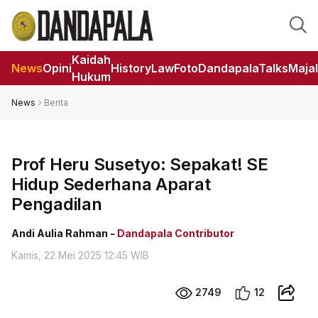
Kaidah
News
Opini
HistoryLaw
Foto
DandapalaTalks
Maja
Hukum
News
Berita
Prof Heru Susetyo: Sepakat! SE
Hidup Sederhana Aparat
Pengadilan
Andi Aulia Rahman -
Dandapala Contributor
Kamis, 22 Mei 2025 12:45 WIB
2749
12