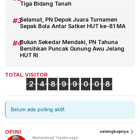
Tiga Bidang Tanah
#3
Selamat, PN Depok Juara Turnamen
Sepak Bola Antar Satker HUT ke-81 MA
#4
Bukan Sekedar Mendaki, PN Tahuna
Bersihkan Puncak Gunung Awu Jelang
HUT RI
TOTAL VISITOR
2
4
8
9
9
0
0
8
Belum ada polling aktif.
OPINI
selengkapnya
Muhammad Tasnim says: