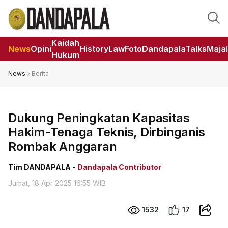
Kaidah
News
Opini
HistoryLaw
Foto
DandapalaTalks
Maja
Hukum
News
Berita
Dukung Peningkatan Kapasitas
Hakim-Tenaga Teknis, Dirbinganis
Rombak Anggaran
Tim DANDAPALA -
Dandapala Contributor
Jumat, 18 Apr 2025 16:55 WIB
1532
17