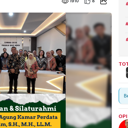
1910
8
TOT
Be
OPI