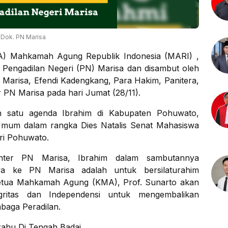
Dok. PN Marisa
A) Mahkamah Agung Republik Indonesia (MARI) ,
Pengadilan Negeri (PN) Marisa dan disambut oleh
 Marisa, Efendi Kadengkang, Para Hakim, Panitera,
r PN Marisa pada hari Jumat (28/11).
h satu agenda Ibrahim di Kabupaten Pohuwato,
Umum dalam rangka Dies Natalis Senat Mahasiswa
eri Pohuwato.
ter PN Marisa, Ibrahim dalam sambutannya
a ke PN Marisa adalah untuk bersilaturahim
Ketua Mahkamah Agung (KMA), Prof. Sunarto akan
gritas dan Independensi untuk mengembalikan
baga Peradilan.
rahu Di Tengah Badai