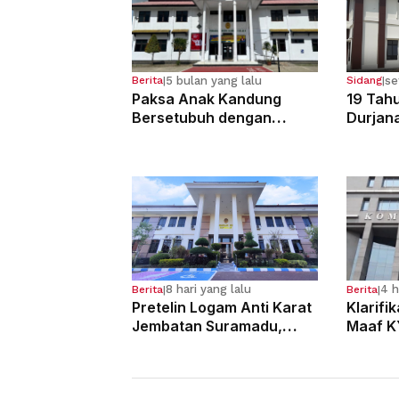
5 bulan yang lalu
se
Berita
|
Sidang
|
Paksa Anak Kandung
19 Tahu
Bersetubuh dengan
Durjan
Kekasihnya, Ibu Ini Dibui
Pemerk
13 Tahun
Kandun
8 hari yang lalu
4 h
Berita
|
Berita
|
Pretelin Logam Anti Karat
Klarifi
Jembatan Suramadu,
Maaf K
Para Pelaku Divonis 7
Dugaan
Tahun Penjara
Hakim