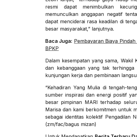
resmi dapat menimbulkan kecuri
memunculkan anggapan negatif tenta
dapat menciderai rasa keadilan di ten
besar masyarakat,” lanjutnya.
Baca Juga:
Pembayaran Biaya Pindah 
BPKP
Dalam kesempatan yang sama, Wakil 
dan kebanggaan yang tak terhingga
kunjungan kerja dan pembinaan langsu
“Kehadiran Yang Mulia di tengah-ten
sumber inspirasi dan energi positif y
besar pimpinan MARI terhadap seluru
Marisa dan kami berkomitmen untuk me
sebagai identitas kolektif Pengadilan
(zm/fac/bagus mizan)
Untuk Mendapatkan
Berita Terbaru D