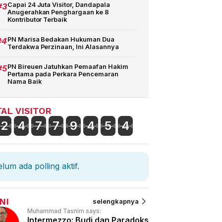
#3
Capai 24 Juta Visitor, Dandapala
Anugerahkan Penghargaan ke 8
Kontributor Terbaik
#4
PN Marisa Bedakan Hukuman Dua
Terdakwa Perzinaan, Ini Alasannya
#5
PN Bireuen Jatuhkan Pemaafan Hakim
Pertama pada Perkara Pencemaran
Nama Baik
AL VISITOR
2
4
7
7
9
4
5
4
lum ada polling aktif.
NI
selengkapnya
Muhammad Tasnim says:
Intermezzo: Budi dan Paradoks