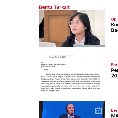
Berita Terkait
Opi
Ko
Ba
Ber
Pe
20
Ber
MA