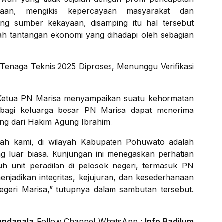
gaan, mengikis kepercayaan masyarakat dan
ng sumber kekayaan, disamping itu hal tersebut
gah tantangan ekonomi yang dihadapi oleh sebagian
Tenaga Teknis 2025 Diproses, Menunggu Verifikasi
Ketua PN Marisa menyampaikan suatu kehormatan
 bagi keluarga besar PN Marisa dapat menerima
ng dari Hakim Agung Ibrahim.
gah kami, di wilayah Kabupaten Pohuwato adalah
ang luar biasa. Kunjungan ini menegaskan perhatian
h unit peradilan di pelosok negeri, termasuk PN
njadikan integritas, kejujuran, dan kesederhanaan
 Negeri Marisa,” tutupnya dalam sambutan tersebut.
andapala
Follow Channel WhatsApp :
Info Badilum