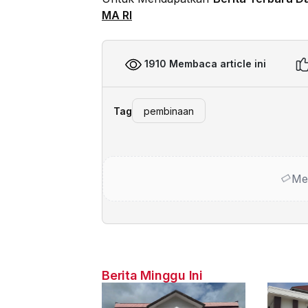
MA RI
1910 Membaca article ini
Tag
pembinaan
Me
Berita Minggu Ini