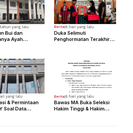
tahun yang lalu
6 hari yang lalu
Berita
|
n Bui dan
Duka Selimuti
anya Ayah
Penghormatan Terakhir
osa Anak
Hakim Tinggi Tarigan
g Sejak Kelas 6 SD
Muda Limbong
ari yang lalu
6 hari yang lalu
Berita
|
kasi & Permintaan
Bawas MA Buka Seleksi
Y Soal Data
Hakim Tinggi & Hakim
 Pelanggaran 121
Yustisial, Pendaftaran
Dimulai 3 Agustus