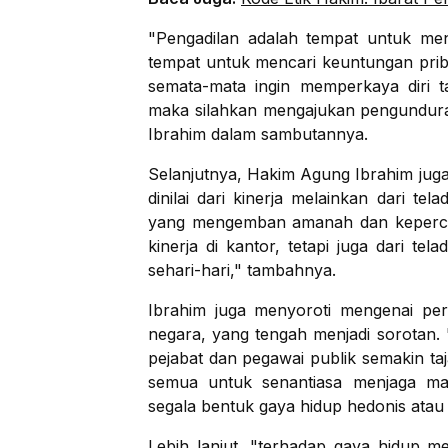
"Pengadilan adalah tempat untuk me
tempat untuk mencari keuntungan priba
semata-mata ingin memperkaya diri t
maka silahkan mengajukan pengunduran
Ibrahim dalam sambutannya.
Selanjutnya, Hakim Agung Ibrahim jug
dinilai dari kinerja melainkan dari tel
yang mengemban amanah dan kepercayaan
kinerja di kantor, tetapi juga dari te
sehari-hari," tambahnya.
Ibrahim juga menyoroti mengenai per
negara, yang tengah menjadi sorotan. 
pejabat dan pegawai publik semakin ta
semua untuk senantiasa menjaga mar
segala bentuk gaya hidup hedonis atau
Lebih lanjut, "terhadap gaya hidup m