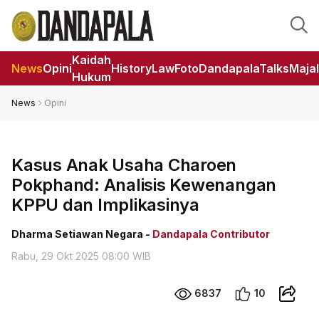
Kaidah
News
Opini
HistoryLaw
Foto
DandapalaTalks
Maja
Hukum
News
Opini
Kasus Anak Usaha Charoen
Pokphand: Analisis Kewenangan
KPPU dan Implikasinya
Dharma Setiawan Negara -
Dandapala Contributor
Rabu, 29 Okt 2025 08:00 WIB
6837
10