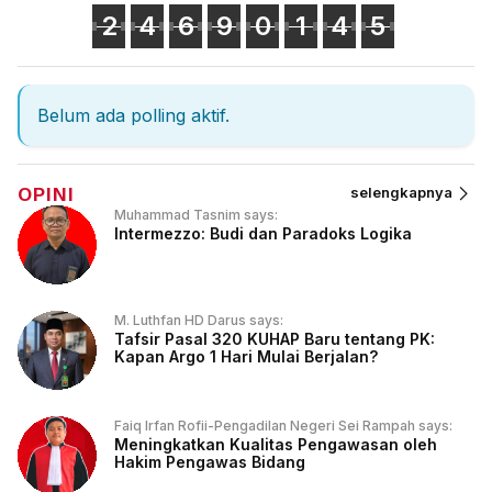
2
4
6
9
0
1
4
5
Belum ada polling aktif.
OPINI
selengkapnya
Muhammad Tasnim says:
Intermezzo: Budi dan Paradoks Logika
M. Luthfan HD Darus says:
Tafsir Pasal 320 KUHAP Baru tentang PK:
Kapan Argo 1 Hari Mulai Berjalan?
Faiq Irfan Rofii-Pengadilan Negeri Sei Rampah says:
Meningkatkan Kualitas Pengawasan oleh
Hakim Pengawas Bidang