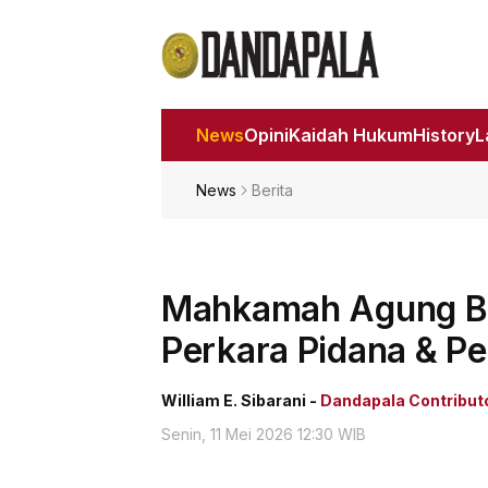
News
Opini
Kaidah Hukum
History
News
Berita
Mahkamah Agung Bu
Perkara Pidana & P
William E. Sibarani -
Dandapala Contribut
Senin, 11 Mei 2026 12:30 WIB