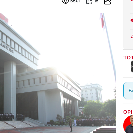
5501
15
TOT
Be
OPI