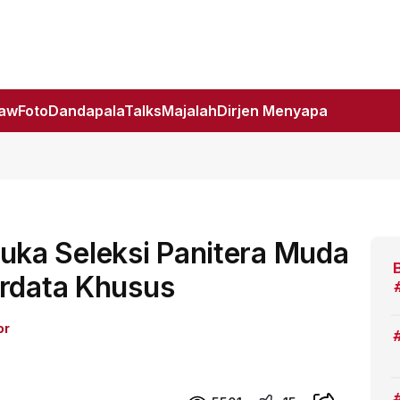
Law
Foto
DandapalaTalks
Majalah
Dirjen Menyapa
ka Seleksi Panitera Muda
erdata Khusus
or