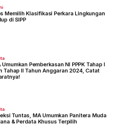
ni
ps Memilih Klasifikasi Perkara Lingkungan
dup di SIPP
ita
 Umumkan Pemberkasan NI PPPK Tahap I
n Tahap II Tahun Anggaran 2024, Catat
aratnya!
ita
leksi Tuntas, MA Umumkan Panitera Muda
dana & Perdata Khusus Terpilih