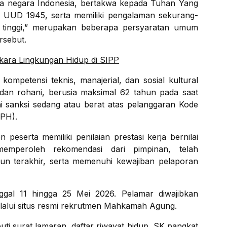
ga negara Indonesia, bertakwa kepada Tuhan Yang
n UUD 1945, serta memiliki pengalaman sekurang-
 tinggi,” merupakan beberapa persyaratan umum
rsebut.
erkara Lingkungan Hidup di SIPP
 kompetensi teknis, manajerial, dan sosial kultural
i dan rohani, berusia maksimal 62 tahun pada saat
uhi sanksi sedang atau berat atas pelanggaran Kode
PPH).
 peserta memiliki penilaian prestasi kerja bernilai
emperoleh rekomendasi dari pimpinan, telah
 terakhir, serta memenuhi kewajiban pelaporan
nggal 11 hingga 25 Mei 2026. Pelamar diwajibkan
lui situs resmi rekrutmen Mahkamah Agung.
ti surat lamaran, daftar riwayat hidup, SK pangkat