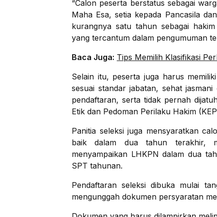
“Calon peserta berstatus sebagai war
Maha Esa, setia kepada Pancasila da
kurangnya satu tahun sebagai hakim
yang tercantum dalam pengumuman te
Baca Juga:
Tips Memilih Klasifikasi P
Selain itu, peserta juga harus memiliki
sesuai standar jabatan, sehat jasman
pendaftaran, serta tidak pernah dijat
Etik dan Pedoman Perilaku Hakim (KE
Panitia seleksi juga mensyaratkan calon
baik dalam dua tahun terakhir, m
menyampaikan LHKPN dalam dua tahun
SPT tahunan.
Pendaftaran seleksi dibuka mulai ta
mengunggah dokumen persyaratan mela
Dokumen yang harus dilampirkan melipu