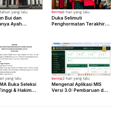
tahun yang lalu
6 hari yang lalu
Berita
|
n Bui dan
Duka Selimuti
anya Ayah
Penghormatan Terakhir
osa Anak
Hakim Tinggi Tarigan
g Sejak Kelas 6 SD
Muda Limbong
ari yang lalu
2 hari yang lalu
Berita
|
MA Buka Seleksi
Mengenal Aplikasi MIS
Tinggi & Hakim
Versi 3.0: Pembaruan dan
al, Pendaftaran
Langkah-Langkah
 3 Agustus
Penggunaannya