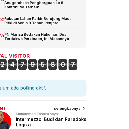
Anugerahkan Penghargaan ke 8
Kontributor Terbaik
#4
Rebutan Lahan Parkir Berujung Maut,
Rifki di Vonis 9 Tahun Penjara
#5
PN Marisa Bedakan Hukuman Dua
Terdakwa Perzinaan, Ini Alasannya
AL VISITOR
2
4
7
9
5
8
0
7
lum ada polling aktif.
NI
selengkapnya
Muhammad Tasnim says:
Intermezzo: Budi dan Paradoks
Logika