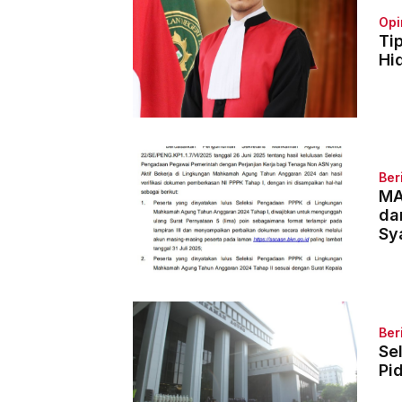
Opi
Ti
Hi
Ber
MA
da
Sy
Ber
Se
Pi