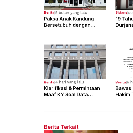
5 bulan yang lalu
se
Berita
|
Sidang
|
Paksa Anak Kandung
19 Tahu
Bersetubuh dengan
Durjan
Kekasihnya, Ibu Ini Dibui
Pemerk
13 Tahun
Kandun
4 hari yang lalu
6 h
Berita
|
Berita
|
Klarifikasi & Permintaan
Bawas 
Maaf KY Soal Data
Hakim 
Dugaan Pelanggaran 121
Yustisi
Hakim
Dimulai
Berita Terkait