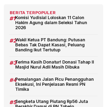
BERITA TERPOPULER
#1
Komisi Yudisial Loloskan 11 Calon
Hakim Agung dalam Seleksi Tahun
2026
#2
Wakil Ketua PT Bandung: Putusan
Bebas Tak Dapat Kasasi, Peluang
Banding Ikut Tertutup
#3
Terima Kasih Donatur! Donasi Tahap II
Masjid Nurul Adli Masih Dibuka
#4
Pemalangan Jalan Picu Penangguhan
Eksekusi, Ini Penjelasan Resmi PN
Timika
#5
Sengketa Utang Piutang Rp56 Juta
Berakhir Damai di PN Tobelo