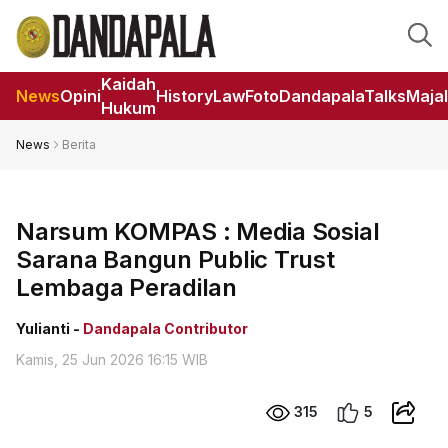
Kaidah
News
Opini
HistoryLaw
Foto
DandapalaTalks
Maja
Hukum
News
Berita
Narsum KOMPAS : Media Sosial
Sarana Bangun Public Trust
Lembaga Peradilan
Yulianti -
Dandapala Contributor
Kamis, 25 Jun 2026 16:15 WIB
315
5