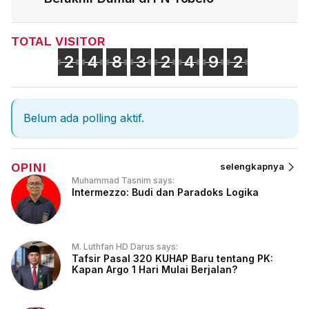
TOTAL VISITOR
2
4
8
3
2
4
9
2
Belum ada polling aktif.
OPINI
selengkapnya
Muhammad Tasnim says:
Intermezzo: Budi dan Paradoks Logika
M. Luthfan HD Darus says:
Tafsir Pasal 320 KUHAP Baru tentang PK:
Kapan Argo 1 Hari Mulai Berjalan?