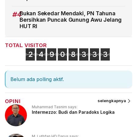
#4
Bukan Sekedar Mendaki, PN Tahuna
Bersihkan Puncak Gunung Awu Jelang
HUT RI
TOTAL VISITOR
2
4
9
0
8
3
3
3
Belum ada polling aktif.
OPINI
selengkapnya
Muhammad Tasnim says:
Intermezzo: Budi dan Paradoks Logika
M. Luthfan HD Darus says: