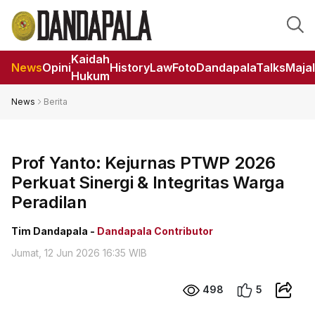
Kaidah
News
Opini
HistoryLaw
Foto
DandapalaTalks
Maja
Hukum
News
Berita
Prof Yanto: Kejurnas PTWP 2026
Perkuat Sinergi & Integritas Warga
Peradilan
Tim Dandapala -
Dandapala Contributor
Jumat, 12 Jun 2026 16:35 WIB
498
5