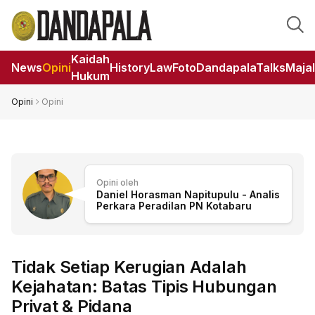
Kaidah
News
Opini
HistoryLaw
Foto
DandapalaTalks
Maja
Hukum
Opini
Opini
Opini oleh
Daniel Horasman Napitupulu - Analis
Perkara Peradilan PN Kotabaru
Tidak Setiap Kerugian Adalah
Kejahatan: Batas Tipis Hubungan
Privat & Pidana