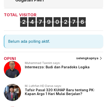
TOTAL VISITOR
2
4
7
9
0
2
7
6
Belum ada polling aktif.
OPINI
selengkapnya
Muhammad Tasnim says:
Intermezzo: Budi dan Paradoks Logika
M. Luthfan HD Darus says:
Tafsir Pasal 320 KUHAP Baru tentang PK:
Kapan Argo 1 Hari Mulai Berjalan?