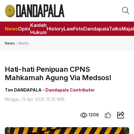
Kaidah
News
Opini
HistoryLaw
Foto
DandapalaTalks
Maja
Hukum
News
Berita
Hati-hati Penipuan CPNS
Mahkamah Agung Via Medsos!
Tim DANDAPALA -
Dandapala Contributor
Minggu, 13 Apr 2025 15:35 WIB
1208