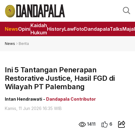
Kaidah
News
Opini
HistoryLaw
Foto
DandapalaTalks
Maja
Hukum
News
Berita
Ini 5 Tantangan Penerapan
Restorative Justice, Hasil FGD di
Wilayah PT Palembang
Intan Hendrawati -
Dandapala Contributor
Kamis, 11 Jun 2026 16:35 WIB
1411
6