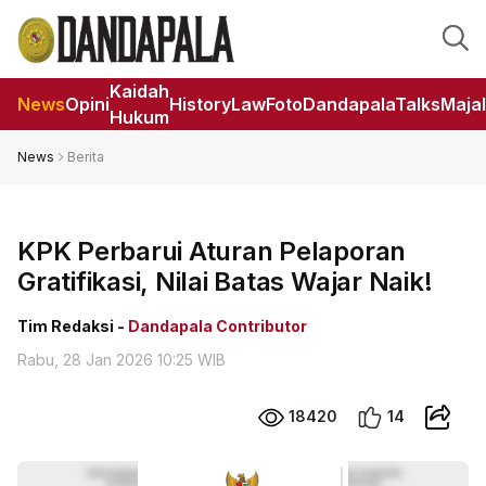
Kaidah
News
Opini
HistoryLaw
Foto
DandapalaTalks
Maja
Hukum
News
Berita
KPK Perbarui Aturan Pelaporan
Gratifikasi, Nilai Batas Wajar Naik!
Tim Redaksi -
Dandapala Contributor
Rabu, 28 Jan 2026 10:25 WIB
18420
14