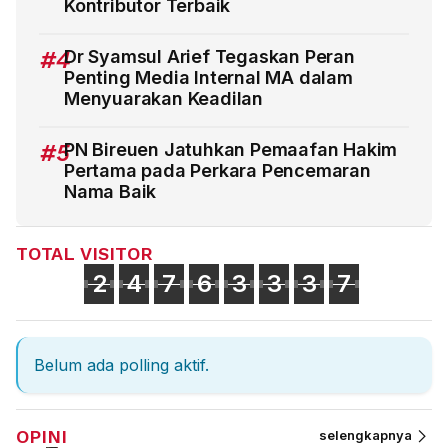
Kontributor Terbaik
#4
Dr Syamsul Arief Tegaskan Peran
Penting Media Internal MA dalam
Menyuarakan Keadilan
#5
PN Bireuen Jatuhkan Pemaafan Hakim
Pertama pada Perkara Pencemaran
Nama Baik
TOTAL VISITOR
2
4
7
6
3
3
3
7
Belum ada polling aktif.
OPINI
selengkapnya