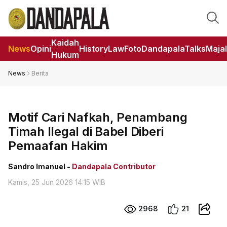
Kaidah
News
Opini
HistoryLaw
Foto
DandapalaTalks
Maja
Hukum
News
Berita
Motif Cari Nafkah, Penambang
Timah Ilegal di Babel Diberi
Pemaafan Hakim
Sandro Imanuel -
Dandapala Contributor
Kamis, 25 Jun 2026 14:15 WIB
2968
21