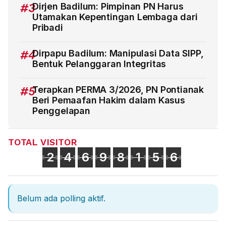
#3
Dirjen Badilum: Pimpinan PN Harus
Utamakan Kepentingan Lembaga dari
Pribadi
#4
Dirpapu Badilum: Manipulasi Data SIPP,
Bentuk Pelanggaran Integritas
#5
Terapkan PERMA 3/2026, PN Pontianak
Beri Pemaafan Hakim dalam Kasus
Penggelapan
TOTAL VISITOR
2
4
6
9
8
1
5
6
Belum ada polling aktif.