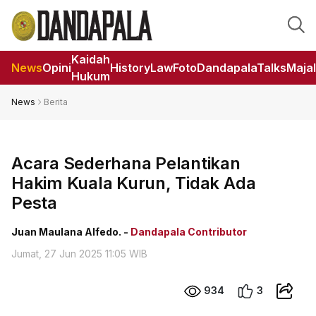
Kaidah
News
Opini
HistoryLaw
Foto
DandapalaTalks
Maja
Hukum
News
Berita
Acara Sederhana Pelantikan
Hakim Kuala Kurun, Tidak Ada
Pesta
Juan Maulana Alfedo. -
Dandapala Contributor
Jumat, 27 Jun 2025 11:05 WIB
934
3