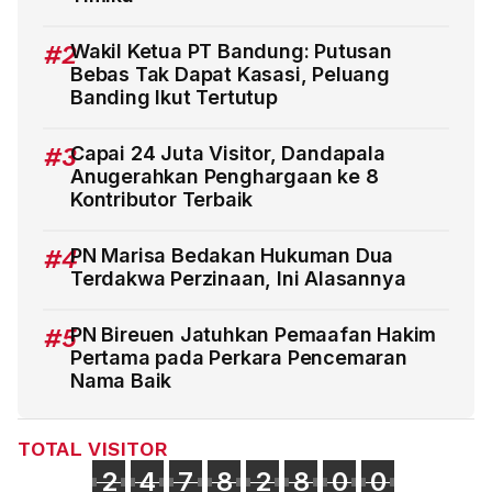
#2
Wakil Ketua PT Bandung: Putusan
Bebas Tak Dapat Kasasi, Peluang
Banding Ikut Tertutup
#3
Capai 24 Juta Visitor, Dandapala
Anugerahkan Penghargaan ke 8
Kontributor Terbaik
#4
PN Marisa Bedakan Hukuman Dua
Terdakwa Perzinaan, Ini Alasannya
#5
PN Bireuen Jatuhkan Pemaafan Hakim
Pertama pada Perkara Pencemaran
Nama Baik
TOTAL VISITOR
2
4
7
8
2
8
0
0