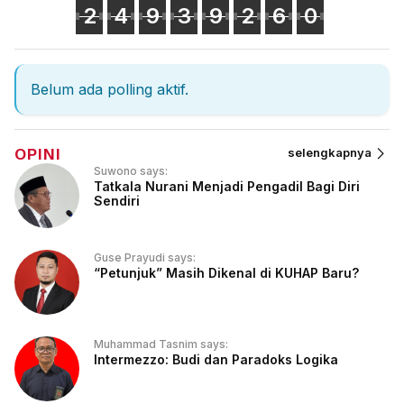
2
4
9
3
9
2
6
0
Belum ada polling aktif.
OPINI
selengkapnya
Suwono says:
Tatkala Nurani Menjadi Pengadil Bagi Diri
Sendiri
Guse Prayudi says:
“Petunjuk” Masih Dikenal di KUHAP Baru?
Muhammad Tasnim says:
Intermezzo: Budi dan Paradoks Logika