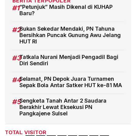
BERITA TERPOPULER
#1
“Petunjuk” Masih Dikenal di KUHAP
Baru?
#2
Bukan Sekedar Mendaki, PN Tahuna
Bersihkan Puncak Gunung Awu Jelang
HUT RI
#3
Tatkala Nurani Menjadi Pengadil Bagi
Diri Sendiri
#4
Selamat, PN Depok Juara Turnamen
Sepak Bola Antar Satker HUT ke-81 MA
#5
Sengketa Tanah Antar 2 Saudara
Berakhir Lewat Eksekusi PN
Pangkajene Sulsel
TOTAL VISITOR