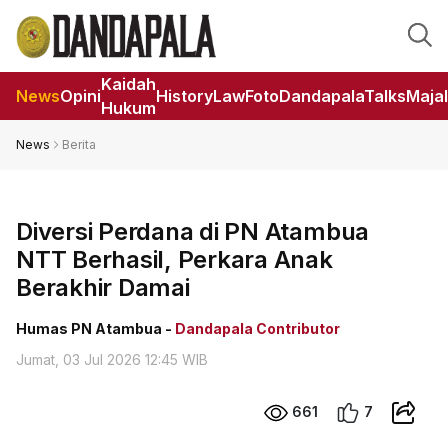
Kaidah
News
Opini
HistoryLaw
Foto
DandapalaTalks
Maja
Hukum
News
Berita
Diversi Perdana di PN Atambua
NTT Berhasil, Perkara Anak
Berakhir Damai
Humas PN Atambua -
Dandapala Contributor
Jumat, 03 Jul 2026 12:45 WIB
661
7