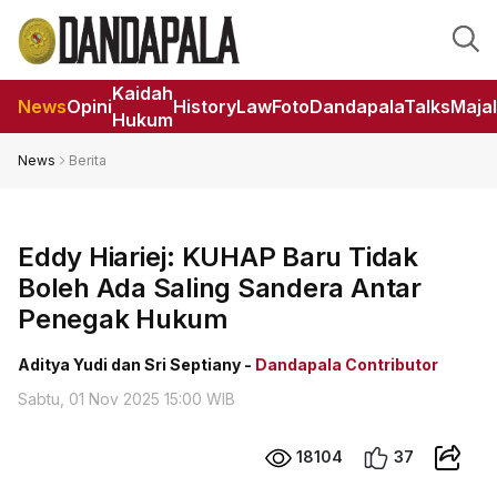
Kaidah
News
Opini
HistoryLaw
Foto
DandapalaTalks
Maja
Hukum
News
Berita
Eddy Hiariej: KUHAP Baru Tidak
Boleh Ada Saling Sandera Antar
Penegak Hukum
Aditya Yudi dan Sri Septiany -
Dandapala Contributor
Sabtu, 01 Nov 2025 15:00 WIB
18104
37