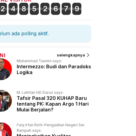
2
4
8
5
2
6
7
9
lum ada polling aktif.
NI
selengkapnya
Muhammad Tasnim says:
Intermezzo: Budi dan Paradoks
Logika
M. Luthfan HD Darus says:
Tafsir Pasal 320 KUHAP Baru
tentang PK: Kapan Argo 1 Hari
Mulai Berjalan?
Faiq Irfan Rofii-Pengadilan Negeri Sei
Rampah says: