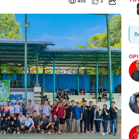
455
3
Be
OPI