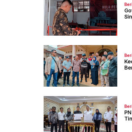
Ber
Go
Si
Ber
Ke
Be
Ber
PN
Ti