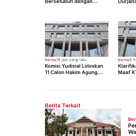
Bersetubuh dengan
Durjan
Kekasihnya, Ibu Ini Dibui
Pemerk
13 Tahun
Kandun
19 jam yang lalu
5 h
Berita
|
Berita
|
Komisi Yudisial Loloskan
Klarifi
11 Calon Hakim Agung
Maaf K
dalam Seleksi Tahun 2026
Dugaan
Hakim
Berita Terkait
Ber
Pe
Wa