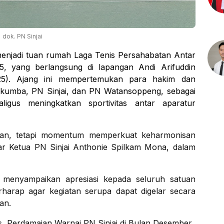
dok. PN Sinjai
 menjadi tuan rumah Laga Tenis Persahabatan Antar
, yang berlangsung di lapangan Andi Arifuddin
025). Ajang ini mempertemukan para hakim dan
kumba, PN Sinjai, dan PN Watansoppeng, sebagai
ligus meningkatkan sportivitas antar aparatur
ngan, tetapi momentum memperkuat keharmonisan
ujar Ketua PN Sinjai Anthonie Spilkam Mona, dalam
 menyampaikan apresiasi kepada seluruh satuan
erharap agar kegiatan serupa dapat digelar secara
an.
, Perdamaian Warnai PN Sinjai di Bulan Desember