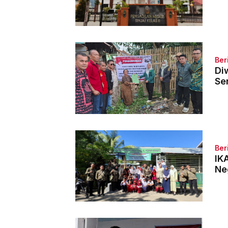
Ber
Di
Se
Ber
IKA
Neg