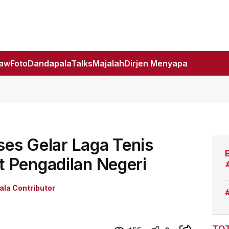
Law
Foto
DandapalaTalks
Majalah
Dirjen Menyapa
ses Gelar Laga Tenis
 Pengadilan Negeri
la Contributor
TOT