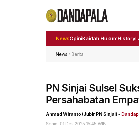
News
Opini
Kaidah Hukum
History
News
Berita
PN Sinjai Sulsel Suk
Persahabatan Empat
Ahmad Wiranto (Jubir PN Sinjai) -
Dandapa
Senin, 01 Des 2025 15:45 WIB