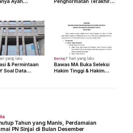
anya Ayah
Penghormatan Terakhir
osa Anak
Hakim Tinggi Tarigan
g Sejak Kelas 6 SD
Muda Limbong
ari yang lalu
7 hari yang lalu
Berita
|
kasi & Permintaan
Bawas MA Buka Seleksi
Y Soal Data
Hakim Tinggi & Hakim
 Pelanggaran 121
Yustisial, Pendaftaran
Dimulai 3 Agustus
ita
nutup Tahun yang Manis, Perdamaian
rnai PN Sinjai di Bulan Desember