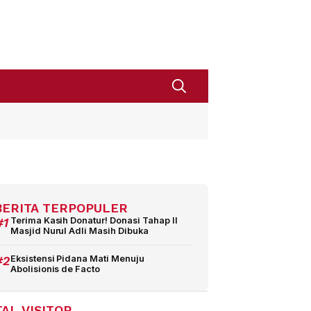
BERITA TERPOPULER
#1
Terima Kasih Donatur! Donasi Tahap II
Masjid Nurul Adli Masih Dibuka
#2
Eksistensi Pidana Mati Menuju
Abolisionis de Facto
AL VISITOR