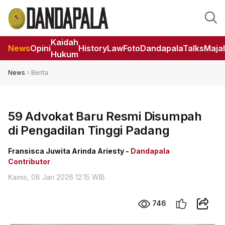
Kaidah
News
Opini
HistoryLaw
Foto
DandapalaTalks
Maja
Hukum
News
Berita
59 Advokat Baru Resmi Disumpah
di Pengadilan Tinggi Padang
Fransisca Juwita Arinda Ariesty -
Dandapala
Contributor
Kamis, 08 Jan 2026 12:15 WIB
746