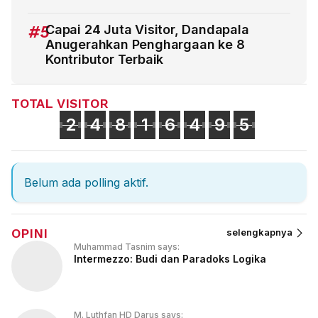
#5
Capai 24 Juta Visitor, Dandapala
Anugerahkan Penghargaan ke 8
Kontributor Terbaik
TOTAL VISITOR
2
4
8
1
6
4
9
5
Belum ada polling aktif.
OPINI
selengkapnya
Muhammad Tasnim says:
Intermezzo: Budi dan Paradoks Logika
M. Luthfan HD Darus says: