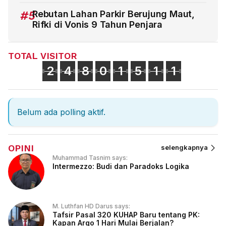
#5
Rebutan Lahan Parkir Berujung Maut,
Rifki di Vonis 9 Tahun Penjara
TOTAL VISITOR
2
4
8
0
1
5
1
1
Belum ada polling aktif.
OPINI
selengkapnya
Muhammad Tasnim says:
Intermezzo: Budi dan Paradoks Logika
M. Luthfan HD Darus says:
Tafsir Pasal 320 KUHAP Baru tentang PK:
Kapan Argo 1 Hari Mulai Berjalan?