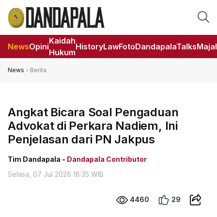
Kaidah
News
Opini
HistoryLaw
Foto
DandapalaTalks
Maja
Hukum
News
Berita
Angkat Bicara Soal Pengaduan
Advokat di Perkara Nadiem, Ini
Penjelasan dari PN Jakpus
Tim Dandapala -
Dandapala Contributor
Selasa, 07 Jul 2026 18:35 WIB
4460
29