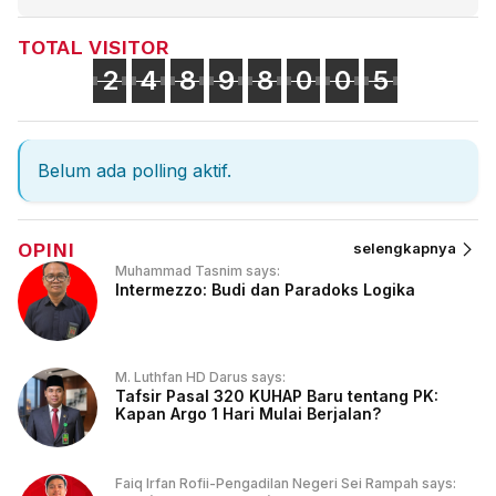
TOTAL VISITOR
2
4
8
9
8
0
0
5
Belum ada polling aktif.
OPINI
selengkapnya
Muhammad Tasnim says:
Intermezzo: Budi dan Paradoks Logika
M. Luthfan HD Darus says:
Tafsir Pasal 320 KUHAP Baru tentang PK:
Kapan Argo 1 Hari Mulai Berjalan?
Faiq Irfan Rofii-Pengadilan Negeri Sei Rampah says: