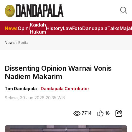
Kaidah
News
Opini
HistoryLaw
Foto
DandapalaTalks
Maja
Hukum
News
Berita
Dissenting Opinion Warnai Vonis
Nadiem Makarim
Tim Dandapala -
Dandapala Contributor
Selasa, 30 Jun 2026 20:35 WIB
7714
18