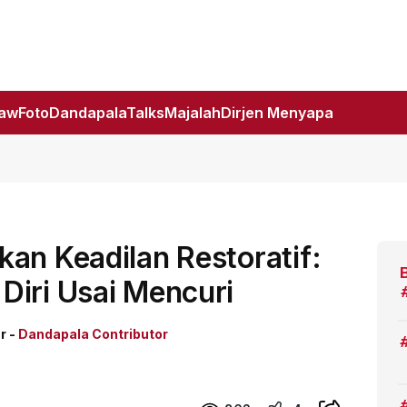
Law
Foto
DandapalaTalks
Majalah
Dirjen Menyapa
an Keadilan Restoratif:
Diri Usai Mencuri
r -
Dandapala Contributor