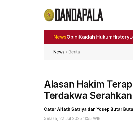
News
Opini
Kaidah Hukum
History
News
Berita
Alasan Hakim Terapk
Terdakwa Serahkan 
Catur Alfath Satriya dan Yosep Butar Buta
Selasa, 22 Jul 2025 11:55 WIB