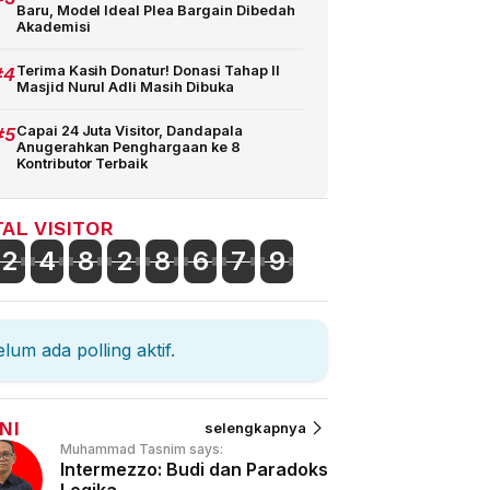
Baru, Model Ideal Plea Bargain Dibedah
Akademisi
#4
Terima Kasih Donatur! Donasi Tahap II
Masjid Nurul Adli Masih Dibuka
#5
Capai 24 Juta Visitor, Dandapala
Anugerahkan Penghargaan ke 8
Kontributor Terbaik
AL VISITOR
2
4
8
2
8
6
7
9
lum ada polling aktif.
NI
selengkapnya
Muhammad Tasnim says:
Intermezzo: Budi dan Paradoks