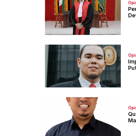
Opi
Pe
De
Opi
Im
Pu
Opi
Qu
Ma