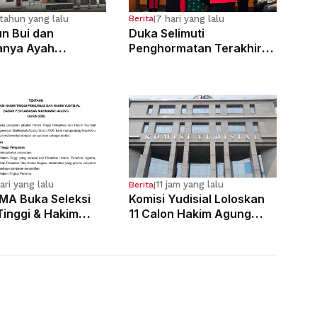
tahun yang lalu
7 hari yang lalu
Berita
|
n Bui dan
Duka Selimuti
anya Ayah
Penghormatan Terakhir
osa Anak
Hakim Tinggi Tarigan
g Sejak Kelas 6 SD
Muda Limbong
ari yang lalu
11 jam yang lalu
Berita
|
MA Buka Seleksi
Komisi Yudisial Loloskan
Tinggi & Hakim
11 Calon Hakim Agung
al, Pendaftaran
dalam Seleksi Tahun 2026
 3 Agustus