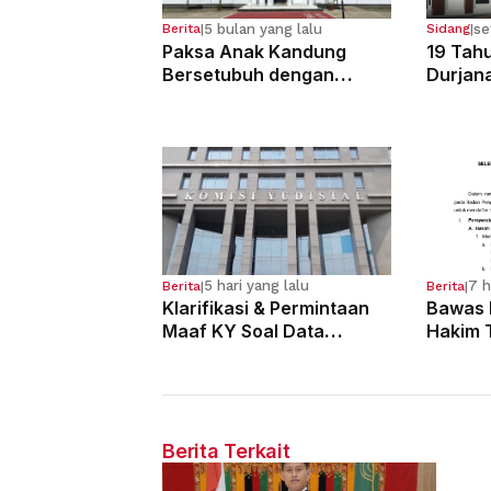
5 bulan yang lalu
se
Berita
|
Sidang
|
Paksa Anak Kandung
19 Tahu
Bersetubuh dengan
Durjan
Kekasihnya, Ibu Ini Dibui
Pemerk
13 Tahun
Kandun
5 hari yang lalu
7 h
Berita
|
Berita
|
Klarifikasi & Permintaan
Bawas 
Maaf KY Soal Data
Hakim 
Dugaan Pelanggaran 121
Yustisi
Hakim
Dimulai
Berita Terkait