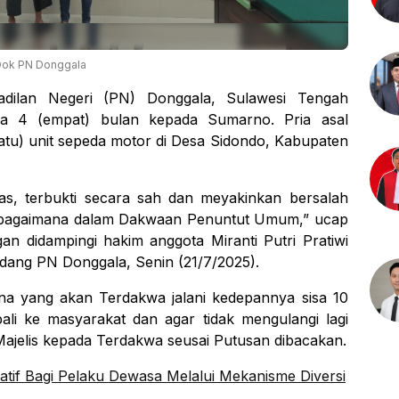
Dok PN Donggala
dilan Negeri (PN) Donggala, Sulawesi Tengah
ara 4 (empat) bulan kepada Sumarno. Pria asal
(satu) unit sepeda motor di Desa Sidondo, Kabupaten
as, terbukti secara sah dan meyakinkan bersalah
sebagaimana dalam Dakwaan Penuntut Umum,” ucap
an didampingi hakim anggota Miranti Putri Pratiwi
dang PN Donggala, Senin (21/7/2025).
na yang akan Terdakwa jalani kedepannya sisa 10
ali ke masyarakat dan agar tidak mengulangi lagi
ajelis kepada Terdakwa seusai Putusan dibacakan.
atif Bagi Pelaku Dewasa Melalui Mekanisme Diversi