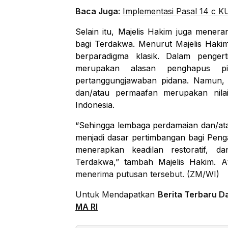
Baca Juga:
Implementasi Pasal 14 c
Selain itu, Majelis Hakim juga mene
bagi Terdakwa. Menurut Majelis Haki
berparadigma klasik. Dalam penge
merupakan alasan penghapus p
pertanggungjawaban pidana. Namun, d
dan/atau permaafan merupakan nilai
Indonesia.
“Sehingga lembaga perdamaian dan/ata
menjadi dasar pertimbangan bagi Peng
menerapkan keadilan restoratif, 
Terdakwa,” tambah Majelis Hakim.
A
menerima putusan tersebut. (ZM/WI)
Untuk Mendapatkan
Berita Terbaru D
MA RI