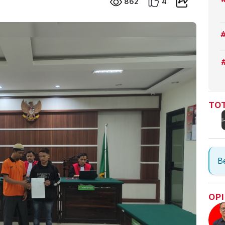
862
4
TOT
Be
OPI