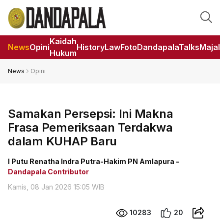
Kaidah
News
Opini
HistoryLaw
Foto
DandapalaTalks
Maja
Hukum
News
Opini
Samakan Persepsi: Ini Makna
Frasa Pemeriksaan Terdakwa
dalam KUHAP Baru
I Putu Renatha Indra Putra-Hakim PN Amlapura -
Dandapala Contributor
Kamis, 08 Jan 2026 15:05 WIB
10283
20